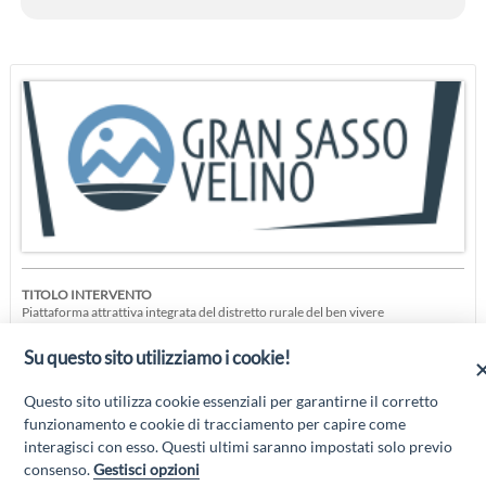
TITOLO INTERVENTO
Piattaforma attrattiva integrata del distretto rurale del ben vivere
SOTTO INTERVENTO PSL
Su questo sito utilizziamo i cookie!
“DISTRETTO DEL BEN VIVERE”
19.2.1.GSV1.11
Questo sito utilizza cookie essenziali per garantirne il corretto
funzionamento e cookie di tracciamento per capire come
Piattaforma attrattiva integrata del "Distretto rurale del ben vivere"
interagisci con esso. Questi ultimi saranno impostati solo previo
consenso.
Gestisci opzioni