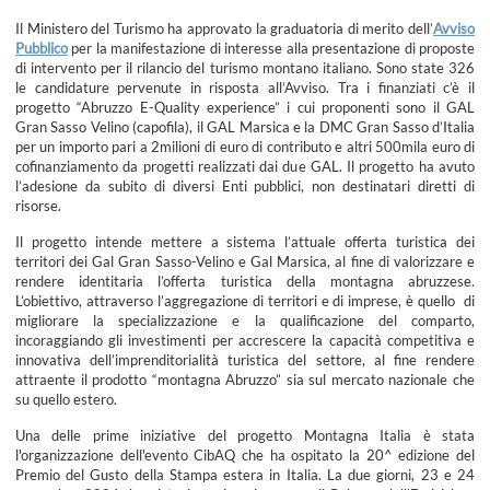
Il Ministero del Turismo ha approvato la graduatoria di merito dell’
Avviso
Pubblico
per la manifestazione di interesse alla presentazione di proposte
di intervento per il rilancio del turismo montano italiano. Sono state 326
le candidature pervenute in risposta all’Avviso. Tra i finanziati c’è il
progetto “Abruzzo E-Quality experience” i cui proponenti sono il GAL
Gran Sasso Velino (capofila), il GAL Marsica e la DMC Gran Sasso d’Italia
per un importo pari a 2milioni di euro di contributo e altri 500mila euro di
cofinanziamento da progetti realizzati dai due GAL. Il progetto ha avuto
l’adesione da subito di diversi Enti pubblici, non destinatari diretti di
risorse.
Il progetto intende mettere a sistema l’attuale offerta turistica dei
territori dei Gal Gran Sasso-Velino e Gal Marsica, al fine di valorizzare e
rendere identitaria l’offerta turistica della montagna abruzzese.
L’obiettivo, attraverso l’aggregazione di territori e di imprese, è quello di
migliorare la specializzazione e la qualificazione del comparto,
incoraggiando gli investimenti per accrescere la capacità competitiva e
innovativa dell’imprenditorialità turistica del settore, al fine rendere
attraente il prodotto “montagna Abruzzo” sia sul mercato nazionale che
su quello estero.
Una delle prime iniziative del progetto Montagna Italia è stata
l'organizzazione dell'evento CibAQ che ha ospitato la 20^ edizione del
Premio del Gusto della Stampa estera in Italia. La due giorni, 23 e 24