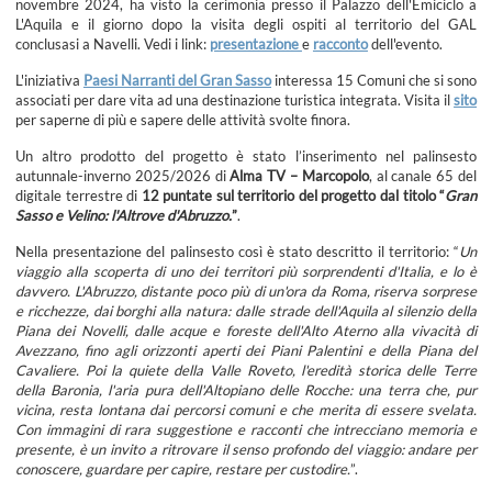
novembre 2024, ha visto la cerimonia presso il Palazzo dell'Emiciclo a
L'Aquila e il giorno dopo la visita degli ospiti al territorio del GAL
conclusasi a Navelli. Vedi i link:
presentazione
e
racconto
dell'evento.
L'iniziativa
Paesi Narranti del Gran Sasso
interessa 15 Comuni che si sono
associati per dare vita ad una destinazione turistica integrata. Visita il
sito
per saperne di più e sapere delle attività svolte finora.
Un altro prodotto del progetto è stato l’inserimento nel palinsesto
autunnale-inverno 2025/2026 di
Alma TV – Marcopolo
, al canale 65 del
digitale terrestre di
12 puntate sul territorio del progetto dal titolo “
Gran
Sasso e Velino: l'Altrove d'Abruzzo.
”
.
Nella presentazione del palinsesto così è stato descritto il territorio: “
Un
viaggio alla scoperta di uno dei territori più sorprendenti d'Italia, e lo è
davvero. L'Abruzzo, distante poco più di un'ora da Roma, riserva sorprese
e ricchezze, dai borghi alla natura: dalle strade dell'Aquila al silenzio della
Piana dei Novelli, dalle acque e foreste dell'Alto Aterno alla vivacità di
Avezzano, fino agli orizzonti aperti dei Piani Palentini e della Piana del
Cavaliere. Poi la quiete della Valle Roveto, l'eredità storica delle Terre
della Baronia, l'aria pura dell'Altopiano delle Rocche: una terra che, pur
vicina, resta lontana dai percorsi comuni e che merita di essere svelata.
Con immagini di rara suggestione e racconti che intrecciano memoria e
presente, è un invito a ritrovare il senso profondo del viaggio: andare per
conoscere, guardare per capire, restare per custodire.
”.