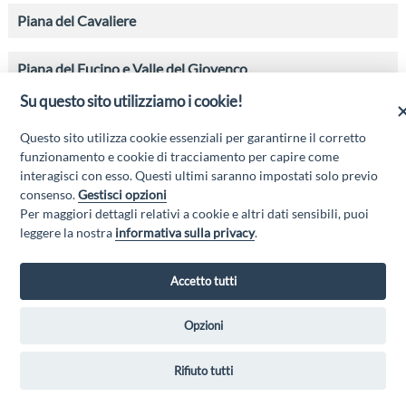
Piana del Cavaliere
Piana del Fucino e Valle del Giovenco
Su questo sito utilizziamo i cookie!
Valle Roveto
Questo sito utilizza cookie essenziali per garantirne il corretto
funzionamento e cookie di tracciamento per capire come
L'Altrove d'Abruzzo: riepilogo.
interagisci con esso. Questi ultimi saranno impostati solo previo
consenso.
Gestisci opzioni
Per maggiori dettagli relativi a cookie e altri dati sensibili, puoi
leggere la nostra
informativa sulla privacy
.
Accetto tutti
Opzioni
GAL GRAN SASSO VELINO - Via Mulino di Pile, 27, 67100 L'Aquila AQ
- Email:
info@galgransassovelino.it
- PEC:
galgransassovelino@pec.it
Rifiuto tutti
Privacy Policy