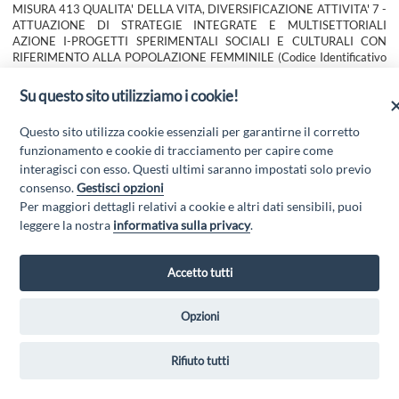
MISURA 413 QUALITA' DELLA VITA, DIVERSIFICAZIONE ATTIVITA' 7 -
ATTUAZIONE DI STRATEGIE INTEGRATE E MULTISETTORIALI
AZIONE I-PROGETTI SPERIMENTALI SOCIALI E CULTURALI CON
RIFERIMENTO ALLA POPOLAZIONE FEMMINILE (Codice Identificativo
Gara CIG 4.1.3.7.o)
Su questo sito utilizziamo i cookie!
Scarica l'allegato
Questo sito utilizza cookie essenziali per garantirne il corretto
funzionamento e cookie di tracciamento per capire come
interagisci con esso. Questi ultimi saranno impostati solo previo
consenso.
Gestisci opzioni
Per maggiori dettagli relativi a cookie e altri dati sensibili, puoi
leggere la nostra
informativa sulla privacy
.
GAL GRAN SASSO VELINO - Via Mulino di Pile, 27, 67100 L'Aquila AQ
Accetto tutti
- Email:
info@galgransassovelino.it
- PEC:
galgransassovelino@pec.it
Privacy Policy
Opzioni
Rifiuto tutti