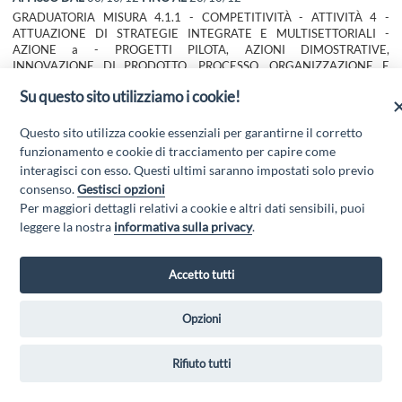
GRADUATORIA MISURA 4.1.1 - COMPETITIVITÀ - ATTIVITÀ 4 -
ATTUAZIONE DI STRATEGIE INTEGRATE E MULTISETTORIALI -
AZIONE a - PROGETTI PILOTA, AZIONI DIMOSTRATIVE,
INNOVAZIONE DI PRODOTTO, PROCESSO, ORGANIZZAZIONE E
MARKETING - Codice Identificativo Gara (CIG) 4.1.1.4.a.4
Su questo sito utilizziamo i cookie!
Scarica l'allegato
Questo sito utilizza cookie essenziali per garantirne il corretto
funzionamento e cookie di tracciamento per capire come
interagisci con esso. Questi ultimi saranno impostati solo previo
consenso.
Gestisci opzioni
Per maggiori dettagli relativi a cookie e altri dati sensibili, puoi
leggere la nostra
informativa sulla privacy
.
Accetto tutti
GAL GRAN SASSO VELINO - Via Mulino di Pile, 27, 67100 L'Aquila AQ
- Email:
info@galgransassovelino.it
- PEC:
galgransassovelino@pec.it
Privacy Policy
Opzioni
Rifiuto tutti