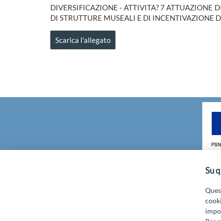
DIVERSIFICAZIONE - ATTIVITA? 7 ATTUAZIONE 
DI STRUTTURE MUSEALI E DI INCENTIVAZIONE DELLE 
Scarica l'allegato
Su q
GAL GRAN SASSO VELINO - Via Mulin
Quest
cooki
impos