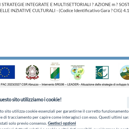
DI STRATEGIE INTEGRATE E MULTISETTORIALI ? AZIONE m ? S
INZIATIVE CULTURALI - (Codice Identificativo Gara ? CIG) 4.1
uesto sito utilizziamo i cookie!
o di Pile, 27, 67100 L'Aquila AQ - Email:
info@galgransassovelino.
Privacy Policy
o sito utilizza cookie essenziali per garantirne il corretto funzionamento
e di tracciamento per capire come interagisci con esso. Questi ultimi sa
tati solo previo consenso.
Gestisci opzioni