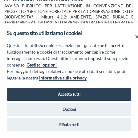
AVVISO PUBBLICO PER L'ATTUAZIONE IN CONVENZIONE DEL
PROGETTO "GESTIONE FORESTALE PER LA CONSERVAZIONE DELLE
BIODIVERSITÀ? - Misura 4.1.2: AMBIENTE, SPAZIO RURALE E
TERRITORIO - ATTIVITA' 3: ATTUAZIONE DI STRATEGIE INTEGRATE E
MULTISETTORIALI - Azione c: INTERVENTI DI RIPRISTINO BIOTIPI IN
Su questo sito utilizziamo i cookie!
STATO DI DEGRADO O A RISCHIO DI PERDITA DI BIODIVERSITA' -
Codice Identificativo Gara CIG 4.1.2.3.C.1
Questo sito utilizza cookie essenziali per garantirne il corretto
funzionamento e cookie di tracciamento per capire come
Scarica l'allegato
interagisci con esso. Questi ultimi saranno impostati solo previo
consenso.
Gestisci opzioni
Per maggiori dettagli relativi a cookie e altri dati sensibili, puoi
leggere la nostra
informativa sulla privacy
.
Accetto tutti
GAL GRAN SASSO VELINO - Via Mulino di Pile, 27, 67100 L'Aquila AQ
Opzioni
- Email:
info@galgransassovelino.it
- PEC:
galgransassovelino@pec.it
Privacy Policy
Rifiuto tutti