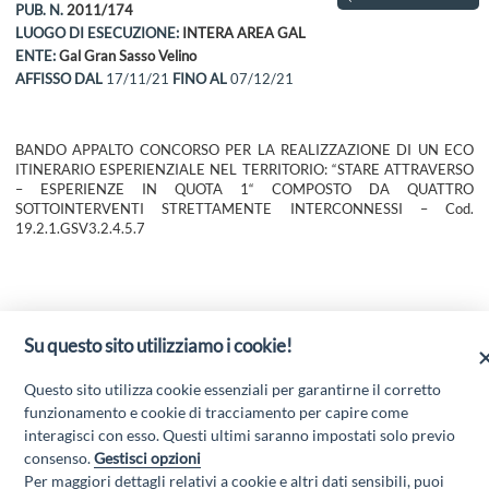
PUB. N.
2011/174
LUOGO DI ESECUZIONE:
INTERA AREA GAL
ENTE:
Gal Gran Sasso Velino
AFFISSO DAL
17/11/21
FINO AL
07/12/21
BANDO APPALTO CONCORSO PER LA REALIZZAZIONE DI UN ECO
ITINERARIO ESPERIENZIALE NEL TERRITORIO: “STARE ATTRAVERSO
– ESPERIENZE IN QUOTA 1“ COMPOSTO DA QUATTRO
SOTTOINTERVENTI STRETTAMENTE INTERCONNESSI – Cod.
19.2.1.GSV3.2.4.5.7
ESITO DI GARA - Scarica l'allegato
Su questo sito utilizziamo i cookie!
Questo sito utilizza cookie essenziali per garantirne il corretto
funzionamento e cookie di tracciamento per capire come
interagisci con esso. Questi ultimi saranno impostati solo previo
Scarica l'allegato
consenso.
Gestisci opzioni
Per maggiori dettagli relativi a cookie e altri dati sensibili, puoi