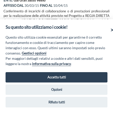
ENTE:
Gal Gran Sasso Velino
AFFISSO DAL
30/03/15
FINO AL
10/04/15
Conferimento di incarichi di collaborazione o di prestazioni professionali
per la realizzazione delle attività previste nel Progetto a REGIA DIRETTA
denominato "CULTURA E DISTRETTI SOCIO CULTURALI" Misura 4.1.3.
az. 3.m.2
Su questo sito utilizziamo i cookie!
Scarica l'allegato
Questo sito utilizza cookie essenziali per garantirne il corretto
funzionamento e cookie di tracciamento per capire come
interagisci con esso. Questi ultimi saranno impostati solo previo
consenso.
Gestisci opzioni
Per maggiori dettagli relativi a cookie e altri dati sensibili, puoi
leggere la nostra
informativa sulla privacy
.
Accetto tutti
GAL GRAN SASSO VELINO - Via Mulino di Pile, 27, 67100 L'Aquila AQ
- Email:
info@galgransassovelino.it
- PEC:
galgransassovelino@pec.it
Privacy Policy
Opzioni
Rifiuto tutti