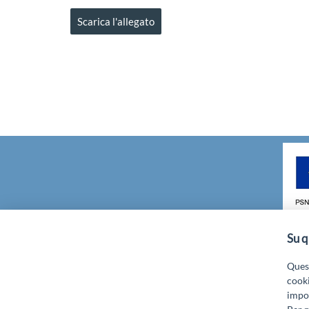
Scarica l'allegato
Su q
GAL GRAN SASSO VELINO - Via Mulin
Quest
cooki
impos