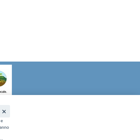
it
- PEC:
galgransassovelino@pec.it
 e
ranno