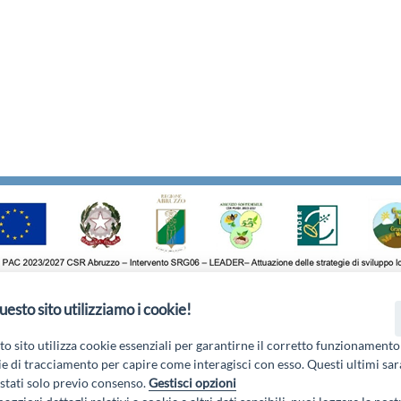
uesto sito utilizziamo i cookie!
o di Pile, 27, 67100 L'Aquila AQ - Email:
info@galgransassovelino.
Privacy Policy
o sito utilizza cookie essenziali per garantirne il corretto funzionamento
e di tracciamento per capire come interagisci con esso. Questi ultimi sa
tati solo previo consenso.
Gestisci opzioni