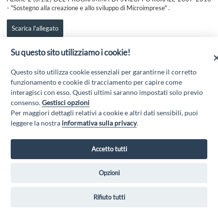
- "Sostegno alla creazione e allo sviluppo di Microimprese" .
Scarica l'allegato
Su questo sito utilizziamo i cookie!
Questo sito utilizza cookie essenziali per garantirne il corretto
funzionamento e cookie di tracciamento per capire come
interagisci con esso. Questi ultimi saranno impostati solo previo
consenso.
Gestisci opzioni
Per maggiori dettagli relativi a cookie e altri dati sensibili, puoi
leggere la nostra
informativa sulla privacy
.
GAL GRAN SASSO VELINO - Via Mulino di Pile, 27, 67100 L'Aquila AQ
- Email:
info@galgransassovelino.it
- PEC:
galgransassovelino@pec.it
Privacy Policy
Accetto tutti
Opzioni
Rifiuto tutti