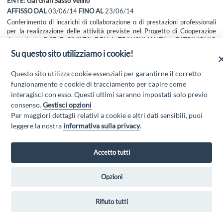
ENTE:
Gal Gran Sasso Velino
AFFISSO DAL
03/06/14
FINO AL
23/06/14
Conferimento di incarichi di collaborazione o di prestazioni professionali
per la realizzazione delle attività previste nel Progetto di Cooperazioe
denominato "VIE E CIVILTA' DELLA TRANSUMANZA - PATRIMONIO
DELL'UMANITA'" Misura 4.2.2.1
Su questo sito utilizziamo i cookie!
Scarica l'allegato
Questo sito utilizza cookie essenziali per garantirne il corretto
funzionamento e cookie di tracciamento per capire come
interagisci con esso. Questi ultimi saranno impostati solo previo
consenso.
Gestisci opzioni
Per maggiori dettagli relativi a cookie e altri dati sensibili, puoi
leggere la nostra
informativa sulla privacy
.
Accetto tutti
GAL GRAN SASSO VELINO - Via Mulino di Pile, 27, 67100 L'Aquila AQ
- Email:
info@galgransassovelino.it
- PEC:
galgransassovelino@pec.it
Privacy Policy
Opzioni
Rifiuto tutti