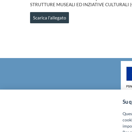
STRUTTURE MUSEALI ED INZIATIVE CULTURALI (Cod
Scarica l'allegato
Su q
GAL GRAN SASSO VELINO - Via Mulin
Quest
cooki
impos