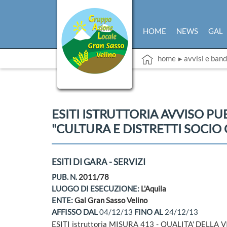
HOME
NEWS
GAL
home
▸ avvisi e band
ESITI ISTRUTTORIA AVVISO P
"CULTURA E DISTRETTI SOCIO 
ESITI DI GARA - SERVIZI
PUB. N.
2011/78
LUOGO DI ESECUZIONE:
L'Aquila
ENTE:
Gal Gran Sasso Velino
AFFISSO DAL
04/12/13
FINO AL
24/12/13
ESITI istruttoria MISURA 413 - QUALITA' DELLA