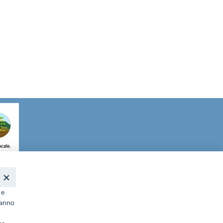
it
- PEC:
galgransassovelino@pec.it
 e
ranno