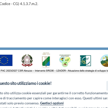
ice - CG) 4.1.3.7.m.2.
uesto sito utilizziamo i cookie!
o di Pile, 27, 67100 L'Aquila AQ - Email:
info@galgransassovelino.
Privacy Policy
o sito utilizza cookie essenziali per garantirne il corretto funzionamento
e di tracciamento per capire come interagisci con esso. Questi ultimi sa
tati solo previo consenso.
Gestisci opzioni