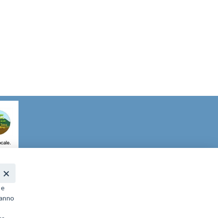
it
- PEC:
galgransassovelino@pec.it
 e
ranno