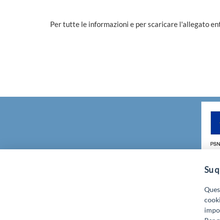
Per tutte le informazioni e per scaricare l'allegato e
Su q
GAL GRAN SASSO VELINO - Via Mulin
Quest
cooki
impos