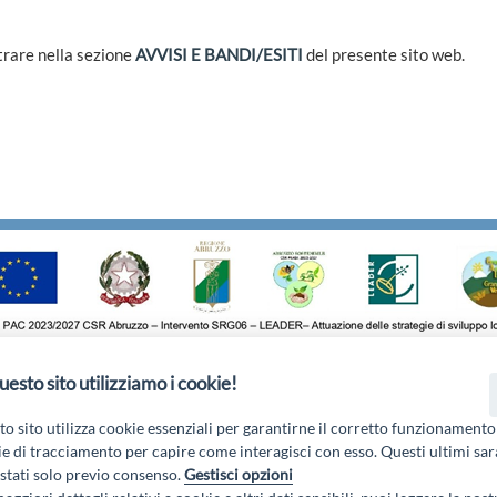
ntrare nella sezione
AVVISI E BANDI/ESITI
del presente sito web.
uesto sito utilizziamo i cookie!
o di Pile, 27, 67100 L'Aquila AQ - Email:
info@galgransassovelino.
Privacy Policy
o sito utilizza cookie essenziali per garantirne il corretto funzionamento
e di tracciamento per capire come interagisci con esso. Questi ultimi sa
tati solo previo consenso.
Gestisci opzioni