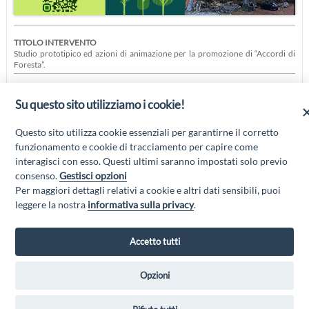
TITOLO INTERVENTO
Studio prototipico ed azioni di animazione per la promozione di “Accordi di
Foresta”.
SOTTO INTERVENTO PSL
“DISTRETTO DEL BEN VIVERE”
Su questo sito utilizziamo i cookie!
19.2.1.GSV1.10
Questo sito utilizza cookie essenziali per garantirne il corretto
Nuovi prodotti e servizi nella gestione associata delle risorse forestali:
funzionamento e cookie di tracciamento per capire come
Studi prototipici per Accordi di Foresta
interagisci con esso. Questi ultimi saranno impostati solo previo
consenso.
Gestisci opzioni
Per maggiori dettagli relativi a cookie e altri dati sensibili, puoi
leggere la nostra
informativa sulla privacy
.
Accetto tutti
Opzioni
GAL GRAN SASSO VELINO - Via Mulino di Pile, 27, 67100 L'Aquila AQ
- Email:
info@galgransassovelino.it
- PEC:
galgransassovelino@pec.it